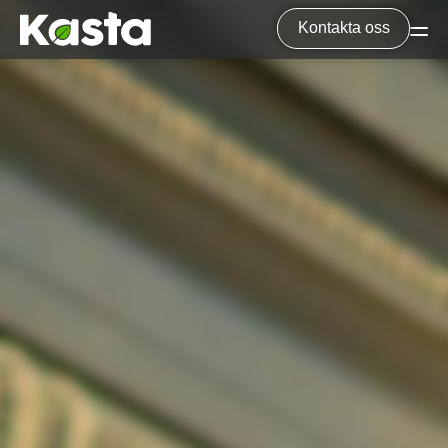
Kontakta oss
Tjänster
Avfallshantering
Hyra container
Byggsäckar
Materialleverans
Sugbilar
Kranbilar
Allmänt
Om Oss
Hållbarhet