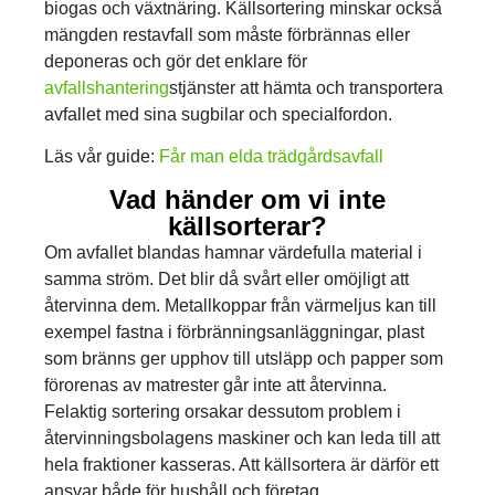
biogas och växtnäring. Källsortering minskar också
mängden restavfall som måste förbrännas eller
deponeras och gör det enklare för
avfallshantering
stjänster att hämta och transportera
avfallet med sina sugbilar och specialfordon.
Läs vår guide:
Får man elda trädgårdsavfall
Vad händer om vi inte
källsorterar?
Om avfallet blandas hamnar värdefulla material i
samma ström. Det blir då svårt eller omöjligt att
återvinna dem. Metallkoppar från värmeljus kan till
exempel fastna i förbränningsanläggningar, plast
som bränns ger upphov till utsläpp och papper som
förorenas av matrester går inte att återvinna.
Felaktig sortering orsakar dessutom problem i
återvinningsbolagens maskiner och kan leda till att
hela fraktioner kasseras. Att källsortera är därför ett
ansvar både för hushåll och företag.