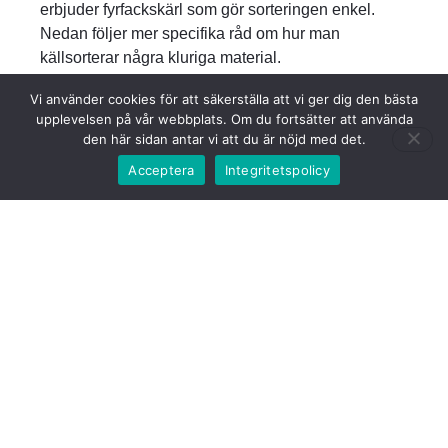
erbjuder fyrfackskärl som gör sorteringen enkel.
Nedan följer mer specifika råd om hur man
källsorterar några kluriga material.
Källsortera frigolit
Vi använder cookies för att säkerställa att vi ger dig den bästa
Frigolit (expanderad polystyren) används ofta som
upplevelsen på vår webbplats. Om du fortsätter att använda
den här sidan antar vi att du är nöjd med det.
stötdämpande emballage eller kötttråg. Enligt
sorteringsguider från flera kommuner räknas frigolit
Acceptera
Integritetspolicy
som en plastförpackning. Detta innebär att små
frigolitförpackningar som används som emballage
eller tråg ska lämnas i kärlet för plastförpackningar.
Större mängder frigolit – exempelvis när du köper
elektronik eller möbler – bör däremot lämnas på en
återvinningscentral. Där tas materialet om hand i
större behållare för plast. Genom att källsortera
frigolit rätt ger du plasten möjlighet att återvinnas
eller energiutvinnas under kontrollerade former.
Läs vår guide:
Hur mycket plast återvinns i sverige