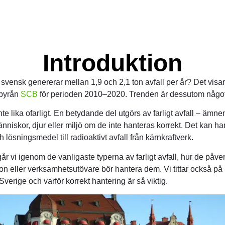
Introduktion
 svensk genererar mellan 1,9 och 2,1 ton avfall per år? Det visar 
lbyrån
SCB
för perioden 2010–2020. Trenden är dessutom någo
inte lika ofarligt. En betydande del utgörs av farligt avfall – ämn
iskor, djur eller miljö om de inte hanteras korrekt. Det kan han
 lösningsmedel till radioaktivt avfall från kärnkraftverk.
 går vi igenom de vanligaste typerna av farligt avfall, hur de påve
n eller verksamhetsutövare bör hantera dem. Vi tittar också på 
verige och varför korrekt hantering är så viktig.