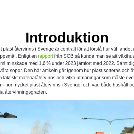
Introduktion
 plast återvinns i Sverige är centralt för att förstå hur väl landet 
oppsmål. Enligt en
rapport
från SCB så kunde man se att växthu
omi minskade med 1,6 % under 2023 jämfört med 2022
. Samtidi
åra sopor. Den här artikeln går igenom hur plast sorteras och åt
 faktiskt materialåtervinns och vilka utmaningar som måste öv
an- hur mycket plast återvinns i Sverige, och vad både hushåll 
öja återvinningsgraden.