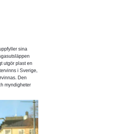
uppfyller sina
sgasutsläppen
gt utgör plast en
ervinns i Sverige,
ervinnas. Den
och myndigheter