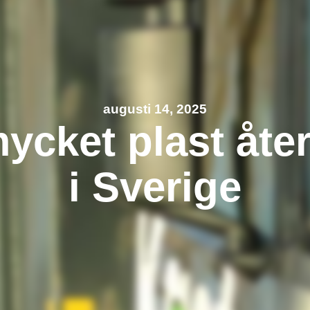
augusti 14, 2025
ycket plast åte
i Sverige