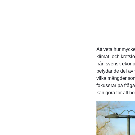
Att veta hur mycket
klimat‑ och kretsl
från svensk ekon
betydande del av v
vilka mängder som
fokuserar på fråg
kan göra för att h