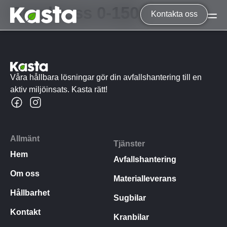
Bergkross 0-150
Kontakta oss
Tjänster
Avfallshantering
Våra hållbara lösningar gör din avfallshantering till en
Hyra container
aktiv miljöinsats. Kasta rätt!
Byggsäckar
Materialleverans
Sugbilar
Allmänt
Tjänster
Kranbilar
Hem
Avfallshantering
Om oss
Allmänt
Materialleverans
Hållbarhet
Om Oss
Sugbilar
Kontakt
Hållbarhet
Kranbilar